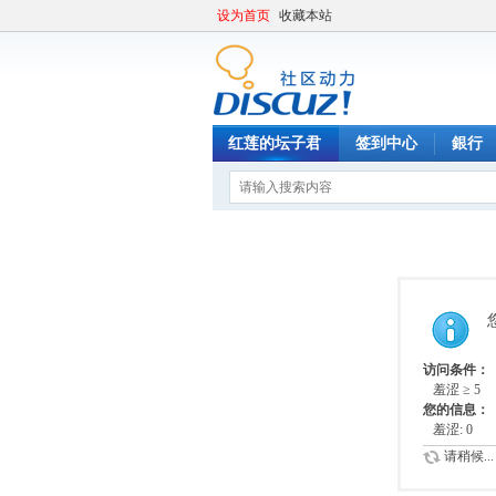
设为首页
收藏本站
红莲的坛子君
签到中心
銀行
访问条件：
羞涩 ≥ 5
您的信息：
羞涩: 0
请稍候...