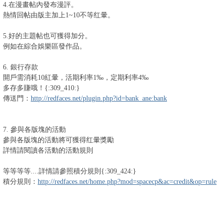
4.在漫畫帖內發布漫評。
熱情回帖由版主加上1~10不等红暈。
5.好的主題帖也可獲得加分。
例如在綜合娛樂區發作品。
6. 銀行存款
開戶需消耗10紅暈，活期利率1‰，定期利率4‰
多存多賺哦！{:309_410:}
傳送門：
http://redfaces.net/plugin.php?id=bank_ane:bank
7. 參與各版塊的活動
參與各版塊的活動將可獲得红暈獎勵
詳情請閱讀各活動的活動規則
等等等等....詳情請參照積分規則{:309_424:}
積分規則：
http://redfaces.net/home.php?mod=spacecp&ac=credit&op=rule