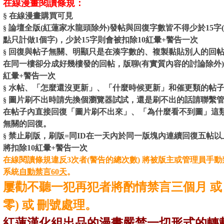
在線漫畫閱讀條規：
§ 在線漫畫購買可見
論壇全版(紅蓮家水龍頭除外)發帖與回復字數皆不得少於15
§
點只計做1個字)，少於15字則會被扣除10紅暈+警告一次
回復與帖子無關、明顯只是在湊字數的、複製黏貼別人的回
§
在同一樓卻分成好幾樓發的回帖，版聊(有實質內容的討論除外)
紅暈
+警告一次
水帖、「怎麼還沒更新」、「什麼時候更新」和催更類的帖
§
圖片刷不出時請先換個瀏覽器試試，還是刷不出的話請聯繫
§
在帖子內直接回復「圖片刷不出來」、「為什麼看不到圖」這
無關的回復。
禁止刷版，刷版=
同ID在一天內於同一版塊內連續回復五帖以
§
將扣除10紅暈+警告一次
在線閱讀條規違反3次者(警告的總次數) 將被版主或管理員手動禁
系統
自動禁言60天
。
屢勸不聽一犯再犯者將酌情禁言三個月 或
零) 或 刪號處理。
紅蓮漢化組出品的漫畫嚴禁一切形式的轉