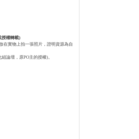
或授權轉載)
片放在實物上拍一張照片，證明資源為自
化組論壇，原PO主的授權)。