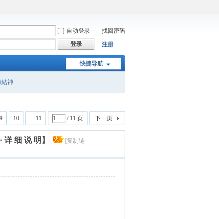
自动登录
找回密码
登录
注册
快捷导航
緣結神
9
10
... 11
/ 11 页
下一页
· 详 细 说 明】
[复制链