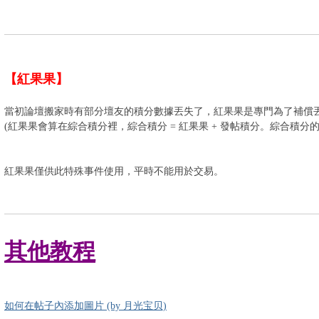
【紅果果】
當初論壇搬家時有部分壇友的積分數據丟失了，紅果果是專門為了補償
(紅果果會算在綜合積分裡，綜合積分 = 紅果果 + 發帖積分。綜合積分
紅果果僅供此特殊事件使用，平時不能用於交易。
其他教程
如何在帖子內添加圖片 (by 月光宝贝)