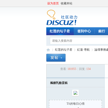
设为首页
收藏本站
红莲的坛子君
签到中心
銀行
红莲的坛子君
紅蓮·導航
論壇事務
查看:
181955
|
回复:
134
紅
»
›
›
楓糖乳酪蛋糕
TA的每日心情