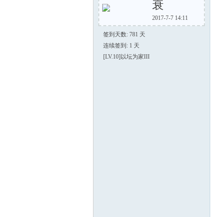
衰
2017-7-7 14:11
蓮
签到天数: 781 天
连续签到: 1 天
[LV.10]以坛为家III
漢
化