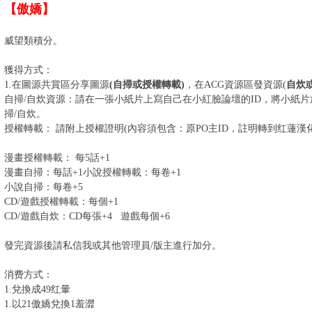
【傲嬌】
威望類積分。
獲得方式：
1.在圖源共賞區分享圖源
(自掃或授權轉載)
，在ACG資源區發資源(
自炊
自掃/自炊資源：請在一張小紙片上寫自己在小紅臉論壇的ID，將小紙
掃/自炊。
授權轉載： 請附上授權證明(內容須包含：原PO主ID，註明轉到红蓮漢
漫畫授權轉載： 每5話+1
漫畫自掃：每話+1小說授權轉載：每卷+1
小說自掃：每卷+5
CD/遊戲授權轉載：每個+1
CD/遊戲自炊：CD每張+4 遊戲每個+6
發完資源後請私信我或其他管理員/版主進行加分。
消费方式：
1.兌換成49红暈
1.以21傲嬌兌換1羞澀