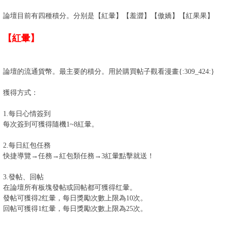
論壇目前有四種積分。分别是【紅暈】【羞澀】【傲嬌】【紅果果】
【紅暈】
論壇的流通貨幣。最主要的積分。用於購買帖子觀看漫畫{:309_424:}
獲得方式：
1.每日心情簽到
每次簽到可獲得隨機1~8紅暈。
2.每日紅包任務
快捷導覽→任務→紅包類任務→3紅暈點擊就送！
3.發帖、回帖
在論壇所有板塊發帖或回帖都可獲得红暈。
發帖可獲得2红暈，每日獎勵次數上限為10次。
回帖可獲得1红暈，每日獎勵次數上限為25次。