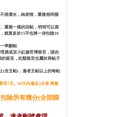
字(不得灌水，純表情，重複相同標
帖、重複一樣的回帖，明明可以寫
，就算多於15字也將一併扣除10
子一率刪帖
管理員或至小紅臉官博留言，請勿
類的留言，此類留言也屬於
與帖子
上(含五帖)，違者五帖以上的每帖
言7天。60天內違反3次者 將被
 扣除所有積分(全部歸
載，違者刪號處理。