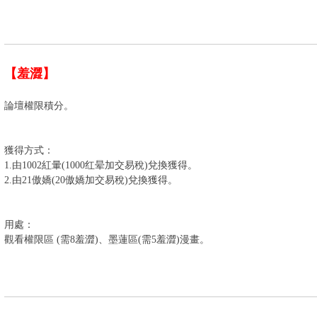
【羞澀】
論壇權限積分。
獲得方式：
1.由1002紅暈(1000红晕加交易稅)兌換獲得。
2.由21傲嬌(20傲嬌加交易稅)兌換獲得。
用處：
觀看權限區 (需8羞澀)、墨蓮區(需5羞澀)漫畫。