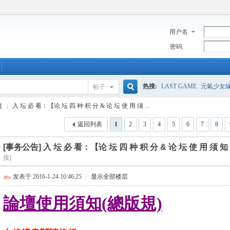
用户名
密码
热搜:
LAST GAME
元氣少女
帖子
搜
處
入 坛 必 看：【论 坛 四 种 积 分 & 论 坛 使 用 须 ...
返回列表
1
2
3
4
5
6
7
8
索
[事务公告]
入 坛 必 看：【论 坛 四 种 积 分 & 论 坛 使 用 须 知 
›
接]
发表于 2016-1-24 10:46:25
|
显示全部楼层
論壇使用須知(總版規)