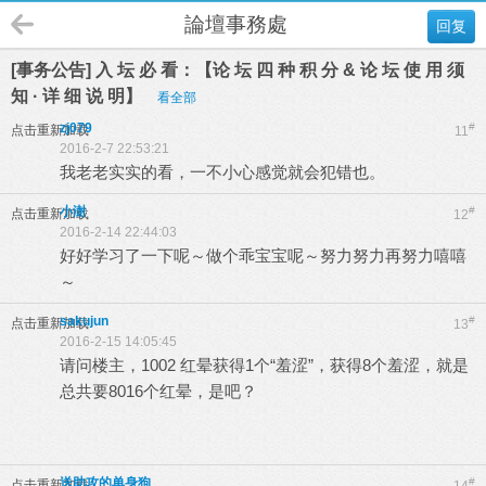
論壇事務處
回复
[事务公告] 入 坛 必 看：【论 坛 四 种 积 分 & 论 坛 使 用 须
知 · 详 细 说 明】
看全部
zj079
#
点击重新加载
11
2016-2-7 22:53:21
我老老实实的看，一不小心感觉就会犯错也。
小澍
#
点击重新加载
12
2016-2-14 22:44:03
好好学习了一下呢～做个乖宝宝呢～努力努力再努力嘻嘻
～
sakujun
#
点击重新加载
13
2016-2-15 14:05:45
请问楼主，1002 红晕获得1个“羞涩”，获得8个羞涩，就是
总共要8016个红晕，是吧？
送助攻的单身狗
#
点击重新加载