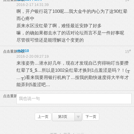
14
2016-2-17 14:31:39
啊，开户银行花了100呢....我大金牛的内心为了这90红晕
而心疼中
原来水区没红晕了啊，难怪最近安静了好多
嘛，的确如果都去水了的话对论坛而言不是一件好事呢
尽管很可惜还是能理解这个变更的
oh2010
#
点击重新加载
15
2016-2-20 09:27:19
来涨姿势…潜水好几年，现在才发现自己穷得响叮当要攒
红晕了$_$…所以是1002朵红晕才换到1点羞涩是吗？！(╥
﹏╥)看来我要用银行机构了…按我的勤快速度得大半年才
能弄到5羞涩吧…
点击重新加载
上一页
第3页
下一页