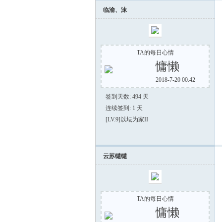
临渝、沫
TA的每日心情
慵懒
2018-7-20 00:42
签到天数: 494 天
組
连续签到: 1 天
[LV.9]以坛为家II
云苏缱缱
TA的每日心情
慵懒