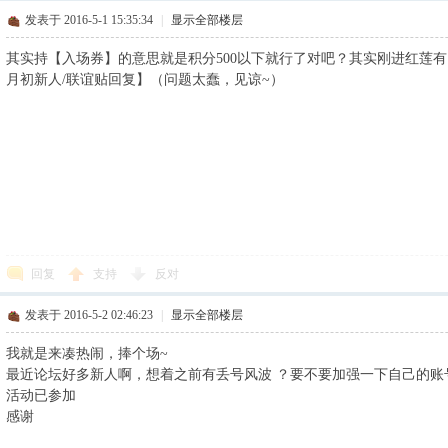
发表于 2016-5-1 15:35:34
|
显示全部楼层
其实持【入场券】的意思就是积分500以下就行了对吧？其实刚进红莲
月初新人/联谊贴回复】（问题太蠢，见谅~）
回复
支持
反对
发表于 2016-5-2 02:46:23
|
显示全部楼层
我就是来凑热闹，捧个场~
最近论坛好多新人啊，想着之前有丢号风波 ？要不要加强一下自己的账
活动已参加
感谢