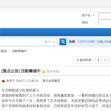
用户名
密码
热搜:
LAST GAME
元氣少女
帖子
搜
水龍頭
活動籌備中
返回列表
1
索
[重点公告]
活動籌備中
[复制链接]
›
发表于 2016-5-1 12:46:54
|
显示全部楼层
今天刚刚进小红脸的新人
凌晨的时候看到了上个月的活动，很有趣想参加，一看时间都已经过去
还好今天又刷了一次，居然有了五月份新的，无奈还要赶报告赶考试赶d
找个空闲时间就来好好参加活动，已经有四五年没好好写小说了，对这