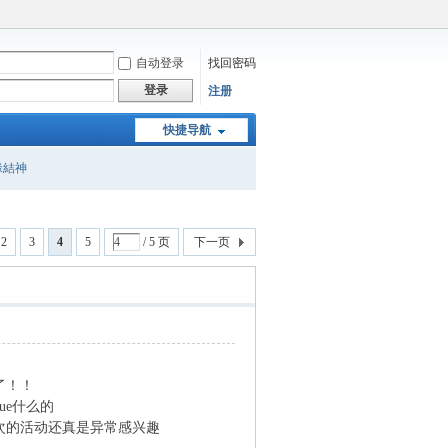
自动登录
找回密码
登录
注册
快捷导航
緣結神
2
3
4
5
/ 5 页
下一页
了！！
ue什么的
次的活动还真是异常感兴趣