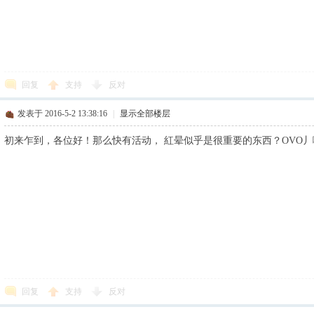
回复
支持
反对
发表于 2016-5-2 13:38:16
|
显示全部楼层
初来乍到，各位好！那么快有活动， 紅晕似乎是很重要的东西？OVO
回复
支持
反对