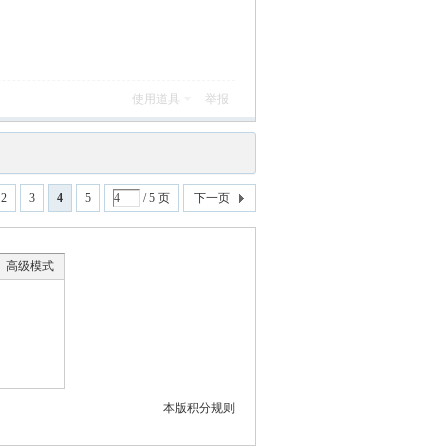
使用道具
举报
2
3
4
5
/ 5 页
下一页
高级模式
本版积分规则