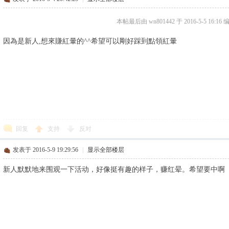
本帖最后由 wn801442 于 2016-5-5 16:16 
因為是新人,想來賺紅暈的^^希望可以剛好踩到點領紅暈
回复
支持
反对
发表于 2016-5-9 19:29:56
|
显示全部楼层
新人默默地来围观一下活动，好像挺有趣的样子，赚红晕。希望要中啊