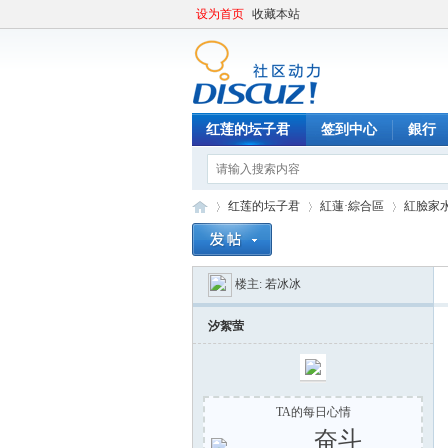
设为首页
收藏本站
红莲的坛子君
签到中心
銀行
红莲的坛子君
紅蓮·綜合區
紅臉家
楼主:
若冰冰
紅
»
›
›
汐絮萤
TA的每日心情
奋斗