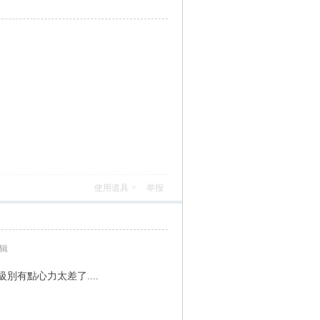
使用道具
举报
编辑
級別有點心力太差了....