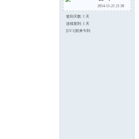
2014-11-21 21:38
蓮
签到天数: 1 天
连续签到: 1 天
[LV.1]初来乍到
漢
化