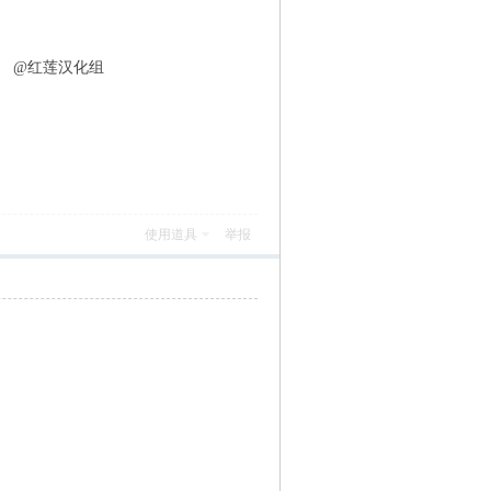
顶
@红莲汉化组
使用道具
举报