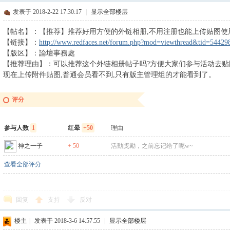
发表于 2018-2-22 17:30:17
|
显示全部楼层
【帖名】：【推荐】推荐好用方便的外链相册,不用注册也能上传贴图使
【链接】：
http://www.redfaces.net/forum.php?mod=viewthread&tid=54429
【版区】：論壇事務處
【推荐理由】：可以推荐这个外链相册帖子吗?方便大家们参与活动去贴
现在上传附件贴图,普通会员看不到,只有版主管理组的才能看到了。
评分
参与人数
1
红晕
+50
理由
神之一子
+ 50
活動獎勵，之前忘记给了呢w~
查看全部评分
回复
支持
反对
楼主
|
发表于 2018-3-6 14:57:55
|
显示全部楼层