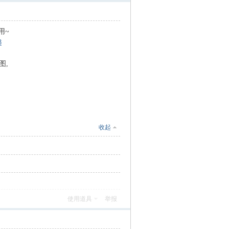
用~
8
图,
收起
使用道具
举报