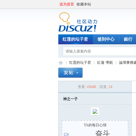
设为首页
收藏本站
红莲的坛子君
签到中心
銀行
红莲的坛子君
紅蓮·導航
論壇事務
查看:
43648
|
回复:
24
紅
»
›
›
神之一子
TA的每日心情
奋斗