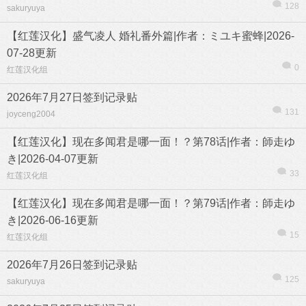
128
sakuryuya
【红莲汉化】盛气凌人 婚礼番外篇|作者：ミユキ蜜蜂|2026-
07-28更新
0
红莲汉化组
热帖
用户
版块
搜索
2026年7月27日签到记录贴
131
joyceng2004
【红莲汉化】现在多闻君是哪一面！？第78话|作者：師走ゆ
き|2026-04-07更新
33
红莲汉化组
【红莲汉化】现在多闻君是哪一面！？第79话|作者：師走ゆ
き|2026-06-16更新
15
红莲汉化组
2026年7月26日签到记录贴
125
sakuryuya