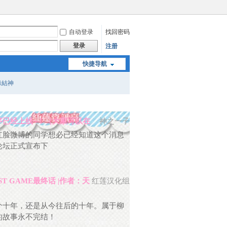
自动登录
找回密码
登录
注册
快捷导航
緣結神
序已经上线~！（大家可以在
神之一子
红脸微博的同学想必已经知道这个消息
论坛正式宣布下
T GAME最终话 |作者：天
红莲汉化组
个十年，还是从今往后的十年。属于柳
的故事永不完结！